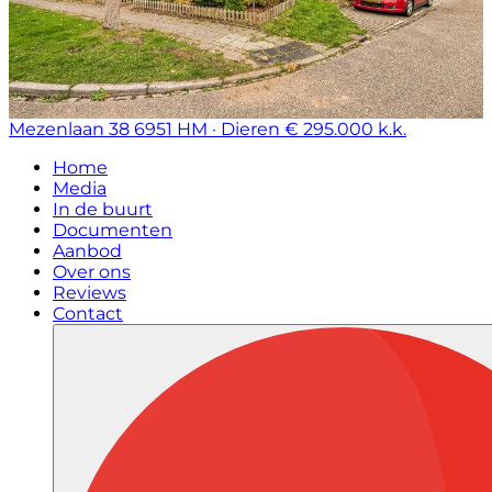
Mezenlaan 38
6951 HM · Dieren
€ 295.000 k.k.
Home
Media
In de buurt
Documenten
Aanbod
Over ons
Reviews
Contact