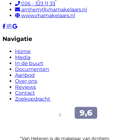
026 - 323 11 33
arnhem@vhamakelaars.nl
www.vhamakelaars.nl
Navigatie
Home
Media
In de buurt
Documenten
Aanbod
Over ons
Reviews
Contact
Zoekopdracht
“Van Heteren is de makelaar van Arnhem