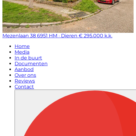
Mezenlaan 38
6951 HM · Dieren
€ 295.000 k.k.
Home
Media
In de buurt
Documenten
Aanbod
Over ons
Reviews
Contact