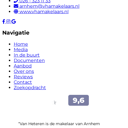
026 - 323 11 33
arnhem@vhamakelaars.nl
www.vhamakelaars.nl
Navigatie
Home
Media
In de buurt
Documenten
Aanbod
Over ons
Reviews
Contact
Zoekopdracht
“Van Heteren is de makelaar van Arnhem